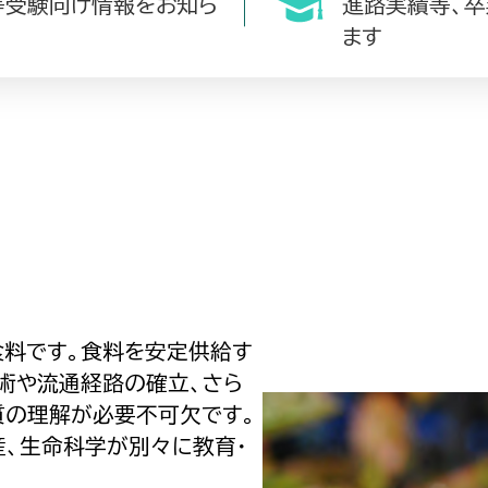
等受験向け情報をお知ら
進路実績等、
ます
食料です。食料を安定供給す
術や流通経路の確立、さら
質の理解が必要不可欠です。
産、生命科学が別々に教育・