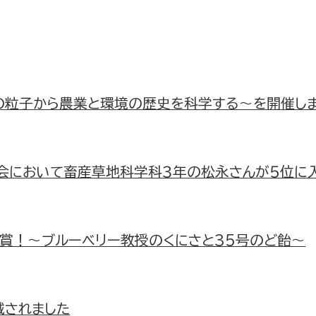
の粒子から農業と環境の歴史を科学する～を開催し
大会において畜産草地科学科３年の松永さんが５位に
リ受賞！～ブルーベリー教授のくにさと35号のど飴～
載されました