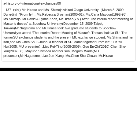
a-history-of-international-exchanges00
- 137 -(xⅳ) Mr. Hirase and Ms. Shimojo visited Otago University（March 8, 2009
Dunedin）*From left：Ms.Rebecca Brosnan(2000-01), Ms.Carla Maydon(1992-93),
Ms.Shimojo, Mr.David & Lynne Keen, Mr.Hirase(xⅴ) After ’The interim report meeting of
Master’s theses’ at Soochow University(December 15, 2009 Taipei,
Taiwan)Mr.Nagatomo and Mr.Hirase took two graduate students to Soochow
Universityto attend ‘The Interim Report Meeting of Master’s Theses’ held at SU. The
formerSU exchange students and the present MU exchange student, Ms.Shima and her
son,and Ms.Chen Shu-Chuan, a teacher of SU, came together.From left：Lin Yu-
Hui(2005, MU presenter), .Liao Pei-Ting(2008-2009), Guo En-Zhi(2010),Chen Shu-
Yun(2007-08), Mayuno Shimada and her son, Megumi Wada(MU
presenter),Mr.Nagatomo, Liao Jun-Xiang, Ms.Chen Shu-Chuan, Mr.Hirase