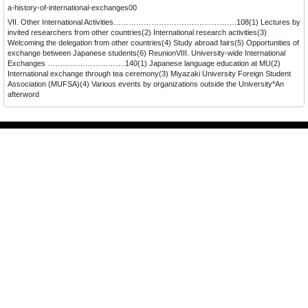
a-history-of-international-exchanges00
VII. Other International Activities………………………………………….108(1) Lectures by
invited researchers from other countries(2) International research activities(3)
Welcoming the delegation from other countries(4) Study abroad fairs(5) Opportunities of
exchange between Japanese students(6) ReunionVIII. University-wide International
Exchanges ………………………….140(1) Japanese language education at MU(2)
International exchange through tea ceremony(3) Miyazaki University Foreign Student
Association (MUFSA)(4) Various events by organizations outside the University*An
afterword