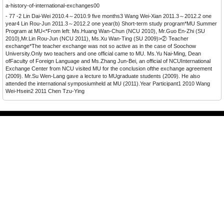
a-history-of-international-exchanges00
- 77 -2 Lin Dai-Wei 2010.4～2010.9 five months3 Wang Wei-Xian 2011.3～2012.2 one
year4 Lin Rou-Jun 2011.3～2012.2 one year(b) Short-term study program*MU Summer
Program at MU
<*From left: Ms.Huang Wan-Chun (NCU 2010), Mr.Guo En-Zhi (SU
2010),Mr.Lin Rou-Jun (NCU 2011), Ms.Xu Wan-Ting (SU 2009)>② Teacher
exchange*The teacher exchange was not so active as in the case of Soochow
University.Only two teachers and one official came to MU. Ms.Yu Nai-Ming, Dean
ofFaculty of Foreign Language and Ms.Zhang Jun-Bei, an official of NCUInternational
Exchange Center from NCU visited MU for the conclusion ofthe exchange agreement
(2009). Mr.Su Wen-Lang gave a lecture to MUgraduate students (2009). He also
attended the international symposiumheld at MU (2011).Year Participant1 2010 Wang
Wei-Hsein2 2011 Chen Tzu-Ying