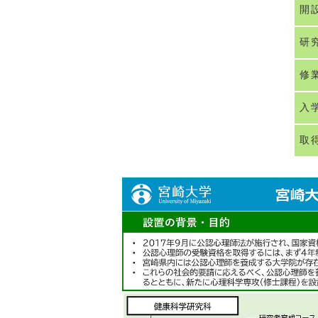
開
研
修
入
取