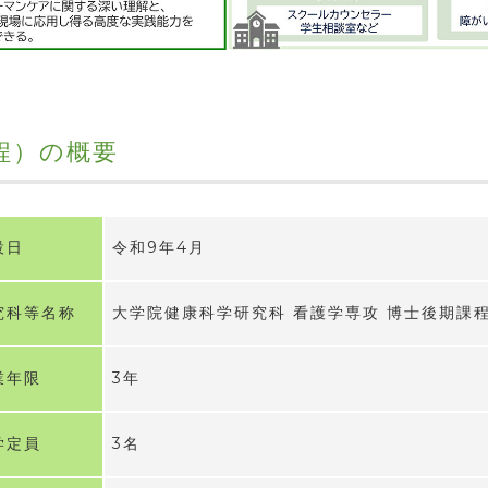
程）の概要
設日
令和9年4月
究科等名称
大学院健康科学研究科 看護学専攻 博士後期課
業年限
3年
学定員
3名