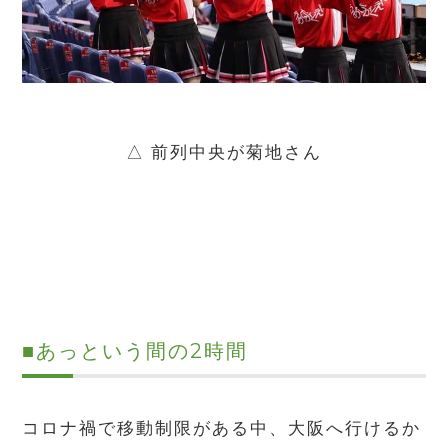
△ 前列中央が菊地さん
■
あっという間の
2
時間
コロナ禍で移動制限がある中、大阪へ行けるか