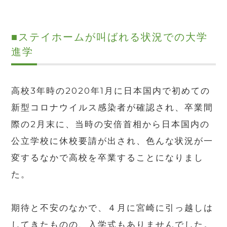
■
ステイホームが叫ばれる状況での大学
進学
高校
3
年時の
2020
年
1
月に日本国内で初めての
新型コロナウイルス感染者が確認され、卒業間
際の
2
月末に、当時の安倍首相から日本国内の
公立学校に休校要請が出され、色んな状況が一
変するなかで高校を卒業することになりまし
た。
期待と不安のなかで、４月に宮崎に引っ越しは
してきたものの、入学式もありませんでした。