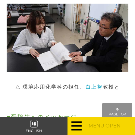
△ 環境応用化学科の担任、
白上努
教授と
PAGE TOP
■
受験生へのメッセージ
MENU OPEN