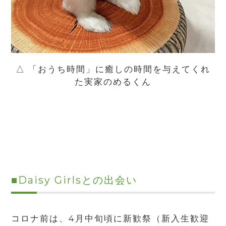
△ 「おうち時間」に癒しの時間を与えてくれ
た実家のめるくん
■
Daisy Girls
との出会い
コロナ前は、
4
月中旬頃に新歓祭（新入生歓迎