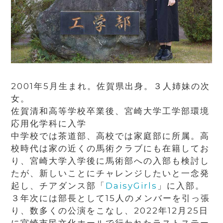
2001年5月生まれ。佐賀県出身。３人姉妹の次
女。
佐賀清和高等学校卒業後、宮崎大学工学部環境
応用化学科に入学
中学校では茶道部、高校では家庭部に所属。高
校時代は家の近くの馬術クラブにも在籍してお
り、宮崎大学入学後に馬術部への入部も検討し
たが、新しいことにチャレンジしたいと一念発
起し、チアダンス部「
DaisyGirls
」に入部。
３年次には部長として15人のメンバーを引っ張
り、数多くの公演をこなし、2022年12月25日
に宮崎市民文化ホールで行われたラストステー