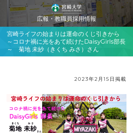
広報・教職員採用情報
宮崎ライフの始まりは運命のくじ引きから
～コロナ禍に光をあて続けたDaisyGirls部長
～ 菊地 未紗（きくち みさ）さん
2023年2月15日掲載