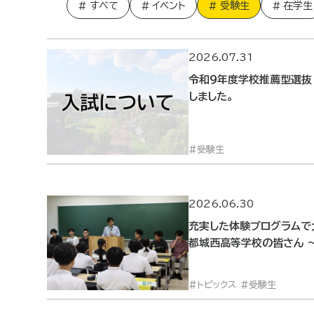
すべて
イベント
受験生
在学生
2026.07.31
令和９年度学校推薦型選抜
しました。
受験生
2026.06.30
充実した体験プログラムで
都城西高等学校の皆さん 
トピックス
受験生