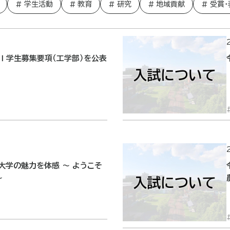
学生活動
教育
研究
地域貢献
受賞・
Ⅰ学生募集要項（工学部）を公表
大学の魅力を体感 ～ ようこそ
～