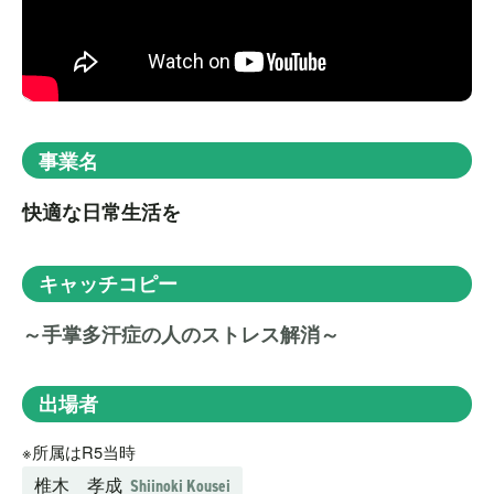
事業名
快適な日常生活を
キャッチコピー
～手掌多汗症の人のストレス解消～
出場者
※所属はR5当時
椎木 孝成
Shiinoki Kousei