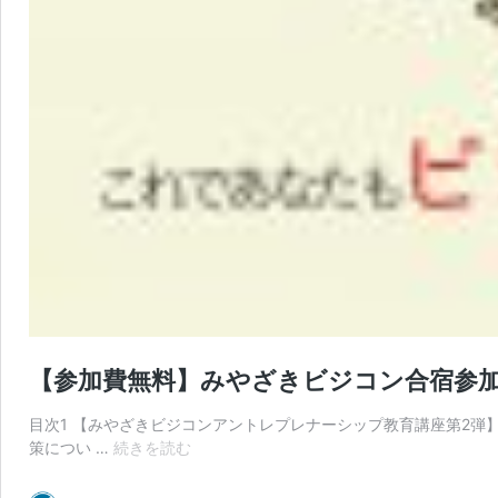
【参加費無料】みやざきビジコン合宿参
目次1 【みやざきビジコンアントレプレナーシップ教育講座第2弾】開催
【参
策につい …
続きを読む
加
費