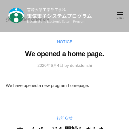
コ
崎
ン
大
メ
テ
投稿者:
denkidenshi
ニ
学
ュ
工
ン
ー
宮
最
学
ツ
崎
先
部
NOTICE
へ
端
大
工
ス
We opened a home page.
の
学
学
キ
電
科
工
2020年6月4日
by
denkidenshi
ッ
気
学
プ
電
電
部
気
子
We have opened a new program homepage.
工
電
テ
学
子
ク
シ
科
ノ
ス
ロ
テ
ジ
お知らせ
電
ム
ー
気