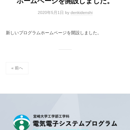
ホームページを開設しました。
プ
で
電
ロ
世
2020年5月1日
by
denkidenshi
子
グ
界
ラ
シ
を
ム
ス
び
新しいプログラムホームページを開設しました。
テ
り
び
ム
り
プ
さ
ロ
投
« 前へ
せ
グ
稿
よ
ラ
の
う
ム
ペ
ー
ジ
送
り