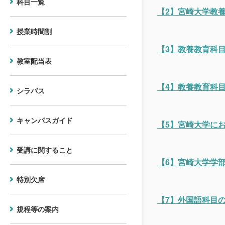
科目一覧
【2】宮崎大学教
授業時間割
【3】教養教育科
教室配当表
【4】教養教育科
シラバス
キャンパスガイド
【5】宮崎大学に
受講に関すること
【6】宮崎大学学
特別欠席
【7】外国語科目
規程等の案内