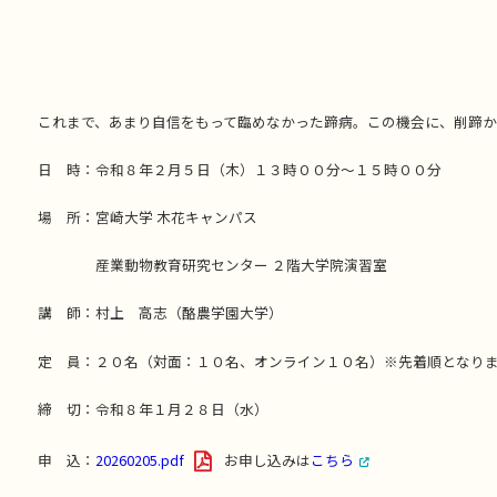
これまで、あまり自信をもって臨めなかった蹄病。この機会に、削蹄か
日 時：令和８年２月５日（木）１３時００分～１５時００分
場 所：宮崎大学 木花キャンパス
産業動物教育研究センター ２階大学院演習室
講 師：村上 高志（酪農学園大学）
定 員：２０名（対面：１０名、オンライン１０名）※先着順となり
締 切：令和８年１月２８日（水）
申 込：
20260205.pdf
お申し込みは
こちら