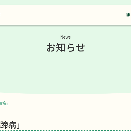
業
News
お知らせ
蹄病」
と蹄病」