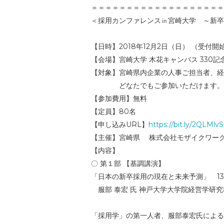
＝＝＝＝＝＝＝＝＝＝＝＝＝＝＝＝＝＝＝
＜採用カンファレンス㏌宮崎大学 ～新卒
【日時】2018年12月2日（日） （受付開始13:
【会場】宮崎大学 木花キャンパス 330
【対象】宮崎県内企業の人事ご担当者、経
どなたでもご参加いただけます。
【参加費用】無料
【定員】80名
【申し込みURL】
https://bit.ly/2QLMlvS
【主催】宮崎県 株式会社モザイクワーク
【内容】
〇 第１部 【基調講演】
「日本の新卒採用の現在と未来予測」 13：3
服部 泰宏 氏 神戸大学大学院経営学研究
「採用学」の第一人者、服部泰宏氏による