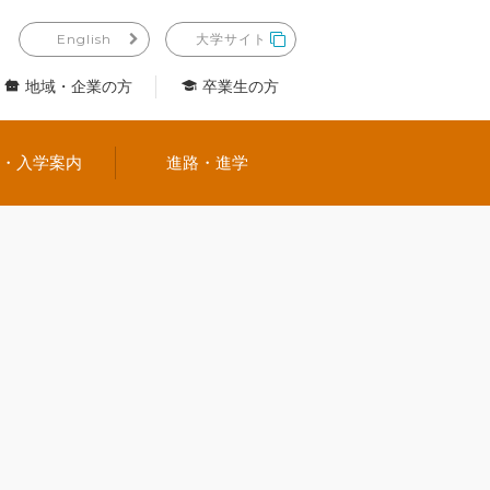
English
大学サイト
地域・企業の方
卒業生の方
試・入学案内
進路・進学