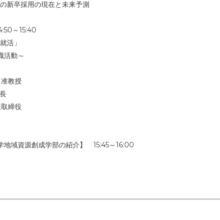
の新卒採用の現在と未来予測
0～15:40
就活」
職活動～
 准教授
社長
表取締役
域資源創成学部の紹介】 15:45～16:00