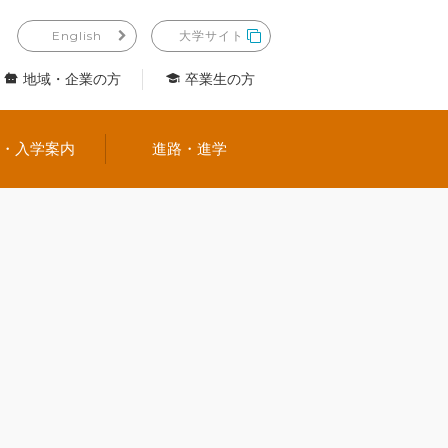
English
大学サイト
地域・企業の方
卒業生の方
試・入学案内
進路・進学