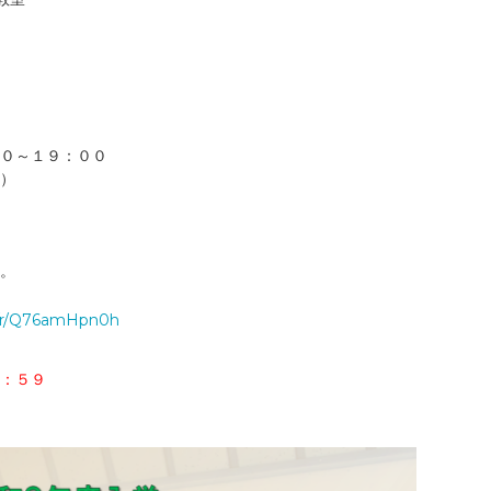
０～１９：００
）
。
。
ft/r/Q76amHpn0h
：５９