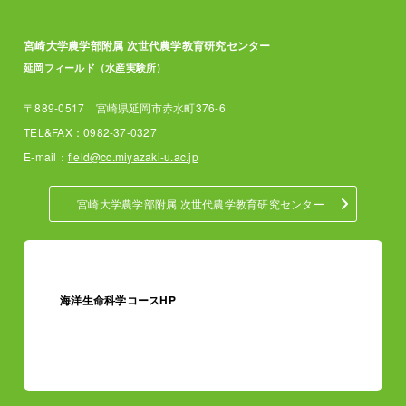
宮崎大学農学部附属 次世代農学教育研究センター
延岡フィールド（水産実験所）
〒889-0517 宮崎県延岡市赤水町376-6
TEL&FAX：0982-37-0327
E-mail：
field@cc.miyazaki-u.ac.jp
宮崎大学農学部附属 次世代農学教育研究センター
農学部農学科
全国水産実験所長会議
HP
海洋生命科学コースHP
全国臨海臨湖実験所所
長会議