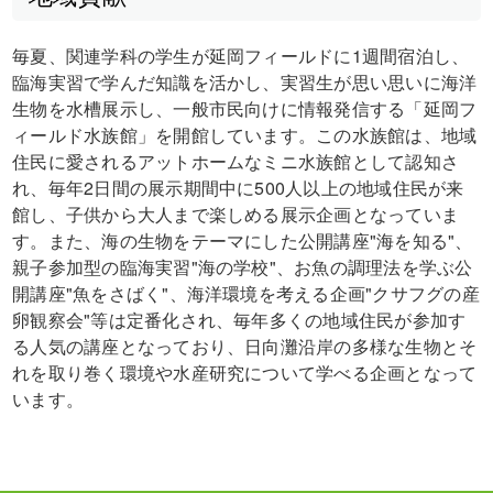
毎夏、関連学科の学生が延岡フィールドに1週間宿泊し、
臨海実習で学んだ知識を活かし、実習生が思い思いに海洋
生物を水槽展示し、一般市民向けに情報発信する「延岡フ
ィールド水族館」を開館しています。この水族館は、地域
住民に愛されるアットホームなミニ水族館として認知さ
れ、毎年2日間の展示期間中に500人以上の地域住民が来
館し、子供から大人まで楽しめる展示企画となっていま
す。また、海の生物をテーマにした公開講座"海を知る"、
親子参加型の臨海実習"海の学校"、お魚の調理法を学ぶ公
開講座"魚をさばく"、海洋環境を考える企画"クサフグの産
卵観察会"等は定番化され、毎年多くの地域住民が参加す
る人気の講座となっており、日向灘沿岸の多様な生物とそ
れを取り巻く環境や水産研究について学べる企画となって
います。