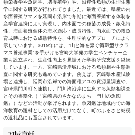
類栄養学や魚病学、増養殖学）や、沿岸性魚類の生理生態
学に関する研究が行われてきました。最近では、県産の内
水面養殖ヤマメを延岡市沿岸で冬期に海面養殖する体制を
産学官連携により実現し、内水面での種苗の成長・銀化特
性、海面養殖個体の海水適応・成長特性、内水面での親魚
育成時における成熟特性を、生理学的なアプローチにより
示しています。2019年には、"山と海を繋ぐ循環型サクラ
マス養殖事業"を手がける宮崎大学発の学生ベンチャー企
業も設立され、生産性向上を見据えた学術研究支援を継続
しています。一方、宮崎県沿岸域における魚類相や生態調
査に関する研究も進めています。例えば、宮崎県水産試験
場と連携し、延岡市沿岸での海面稚アユの資源量調査や、
宮崎県門川町と連携し、門川湾沿岸に生息する魚類相調査
とその書籍化（『宮崎県のさかなのまち 門川の魚図
鑑』）などの活動が挙げられます。魚図鑑は地域内での海
洋教育の題材としての活用だけでなく、町のふるさと納税
の返礼品にも選定されています。
地域貢献