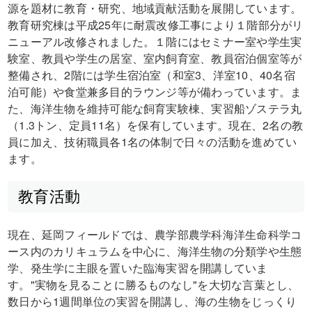
源を題材に教育・研究、地域貢献活動を展開しています。
教育研究棟は平成25年に耐震改修工事により１階部分がリ
ニューアル改修されました。１階にはセミナー室や学生実
験室、教員や学生の居室、室内飼育室、教員宿泊個室等が
整備され、2階には学生宿泊室（和室3、洋室10、40名宿
泊可能）や食堂兼多目的ラウンジ等が備わっています。ま
た、海洋生物を維持可能な飼育実験棟、実習船ゾステラ丸
（1.3トン、定員11名）を保有しています。現在、2名の教
員に加え、技術職員各1名の体制で日々の活動を進めてい
ます。
教育活動
現在、延岡フィールドでは、農学部農学科海洋生命科学コ
ース内のカリキュラムを中心に、海洋生物の分類学や生態
学、発生学に主眼を置いた臨海実習を開講していま
す。"実物を見ることに勝るものなし"を大切な言葉とし、
数日から1週間単位の実習を開講し、海の生物をじっくり