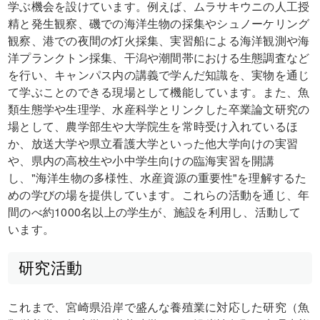
学ぶ機会を設けています。例えば、ムラサキウニの人工授
精と発生観察、磯での海洋生物の採集やシュノーケリング
観察、港での夜間の灯火採集、実習船による海洋観測や海
洋プランクトン採集、干潟や潮間帯における生態調査など
を行い、キャンパス内の講義で学んだ知識を、実物を通じ
て学ぶことのできる現場として機能しています。また、魚
類生態学や生理学、水産科学とリンクした卒業論文研究の
場として、農学部生や大学院生を常時受け入れているほ
か、放送大学や県立看護大学といった他大学向けの実習
や、県内の高校生や小中学生向けの臨海実習を開講
し、"海洋生物の多様性、水産資源の重要性"を理解するた
めの学びの場を提供しています。これらの活動を通じ、年
間のべ約1000名以上の学生が、施設を利用し、活動して
います。
研究活動
これまで、宮崎県沿岸で盛んな養殖業に対応した研究（魚