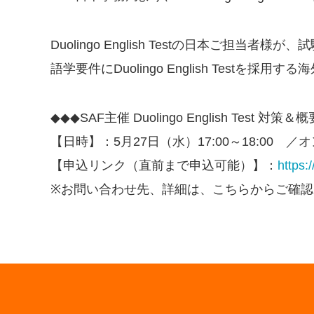
Duolingo English Test
の日本ご担当者様が、試
語学要件にDuolingo English Test
を採用する海
◆◆◆SAF
主催
Duolingo English Test
対策＆概
【日時】：
5
月
27
日（水）
17:00
～
18:00
／オ
【申込リンク（直前まで申込可能）】：
https:
※お問い合わせ先、詳細は、こちらからご確認