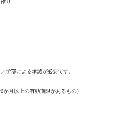
様作り
署／学部による承認が必要です。
で
6
か月以上の有効期限があるもの）