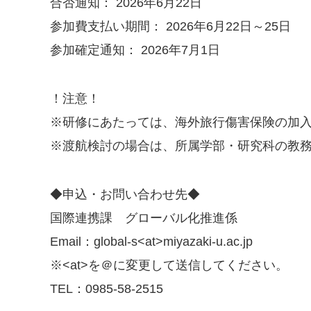
合否通知：
2026
年
6
月
22
日
参加費支払い期間：
2026
年
6
月
22
日～
25
日
参加確定通知：
2026
年
7
月
1
日
！注意！
※研修にあたっては、海外旅行傷害保険の加
※渡航検討の場合は、所属学部・研究科の教
◆申込・お問い合わせ先◆
国際連携課 グローバル化推進係
Email
：
global-s<at>miyazaki-u.ac.jp
※
<at>
を＠に変更して送信してください。
TEL
：
0985-58-2515