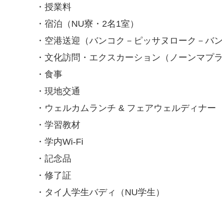
・授業料
・宿泊（
NU
寮・
2
名
1
室）
・空港送迎（バンコク－ピッサヌローク－バ
・文化訪問・エクスカーション（ノーンマプ
・食事
・現地交通
・ウェルカムランチ
&
フェアウェルディナー
・学習教材
・学内
Wi-Fi
・記念品
・修了証
・タイ人学生バディ（
NU
学生）