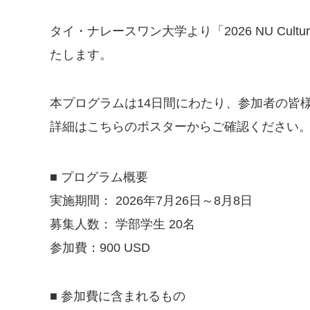
タイ・ナレースワン大学より「
2026 NU Cultur
たします。
本プログラムは
14
日間にわたり、参加者の皆
詳細はこちらのポスターからご確認ください
■ プログラム概要
実施期間：
2026
年
7
月
26
日～
8
月
8
日
募集人数：
学部学生
20
名
参加費：
900 USD
■ 参加費に含まれるもの