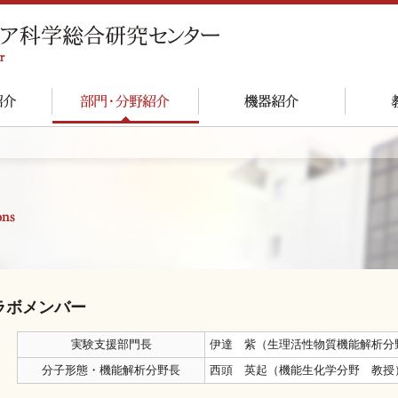
ラボメンバー
実験支援部門長
伊達 紫（生理活性物質機能解析分
分子形態・機能解析分野長
西頭 英起（機能生化学分野 教授