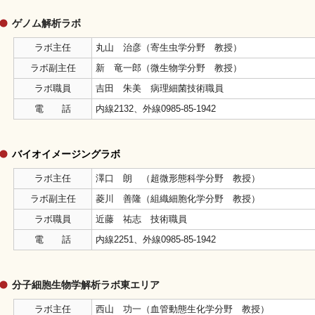
ゲノム解析ラボ
ラボ主任
丸山 治彦（寄生虫学分野 教授）
ラボ副主任
新 竜一郎（微生物学分野 教授）
ラボ職員
吉田 朱美 病理細菌技術職員
電 話
内線2132、外線0985-85-1942
バイオイメージングラボ
ラボ主任
澤口 朗 （超微形態科学分野 教授）
ラボ副主任
菱川 善隆（組織細胞化学分野 教授）
ラボ職員
近藤 祐志 技術職員
電 話
内線2251、外線0985-85-1942
分子細胞生物学解析ラボ東エリア
ラボ主任
西山 功一（血管動態生化学分野 教授）