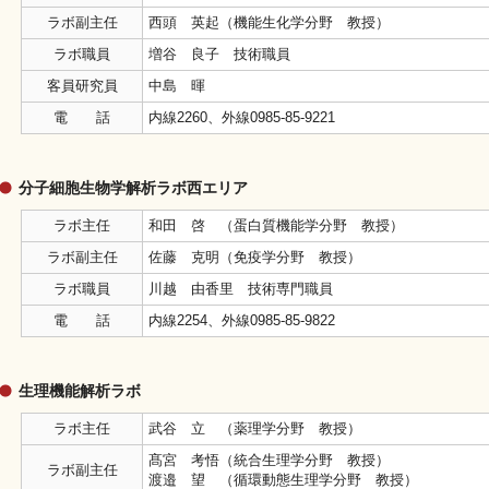
ラボ副主任
西頭 英起（機能生化学分野 教授）
ラボ職員
増谷 良子 技術職員
客員研究員
中島 暉
電 話
内線2260、外線0985-85-9221
分子細胞生物学解析ラボ西エリア
ラボ主任
和田 啓 （蛋白質機能学分野 教授）
ラボ副主任
佐藤 克明（免疫学分野 教授）
ラボ職員
川越 由香里 技術専門職員
電 話
内線2254、外線0985-85-9822
生理機能解析ラボ
ラボ主任
武谷 立 （薬理学分野 教授）
髙宮 考悟（統合生理学分野 教授）
ラボ副主任
渡邉 望 （循環動態生理学分野 教授）