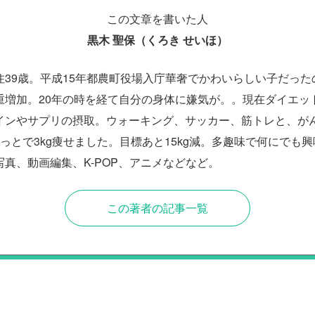
この文章を書いた人
黒木 聖保（くろき せいほ）
住39歳。平成15年都農町役場入庁華奢でかわいらしい子だった
重増加。20年の時を経て自分の身体に嫌気が。。現在ダイエッ
インやサプリの摂取。ウォーキング、サッカー、筋トレと、が
っとで3kg痩せました。目標あと15kg減。多趣味で何にでも
真、動画編集、K-POP、アニメなどなど。
この著者の記事一覧