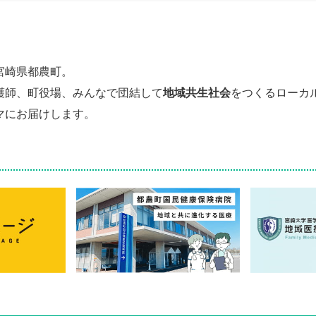
宮崎県都農町。
護師、町役場、みんなで団結して
地域共生社会
をつくるローカ
マにお届けします。