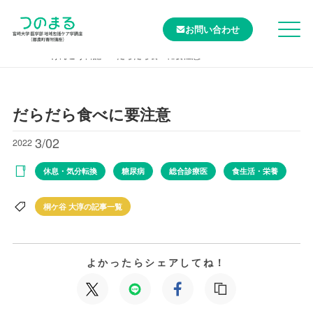
お問い合わせ
TOP
けんこう日記
だらだら食べに要注意
だらだら食べに要注意
3/02
2022
休息・気分転換
糖尿病
総合診療医
食生活・栄養
桐ケ谷 大淳の記事一覧
よかったらシェアしてね！