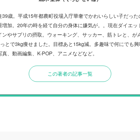
住39歳。平成15年都農町役場入庁華奢でかわいらしい子だった
重増加。20年の時を経て自分の身体に嫌気が。。現在ダイエッ
インやサプリの摂取。ウォーキング、サッカー、筋トレと、が
っとで3kg痩せました。目標あと15kg減。多趣味で何にでも
真、動画編集、K-POP、アニメなどなど。
この著者の記事一覧