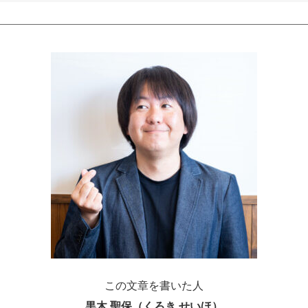
この文章を書いた人
黒木 聖保（くろき せいほ）