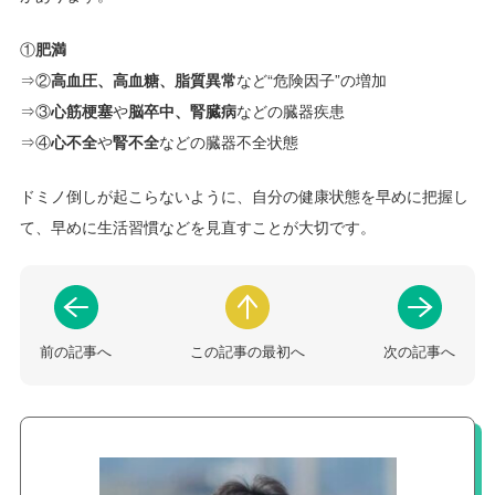
①
肥満
⇒②
高血圧、高血糖、脂質異常
など“危険因子”の増加
⇒③
心筋梗塞
や
脳卒中、腎臓病
などの臓器疾患
⇒④
心不全
や
腎不全
などの臓器不全状態
ドミノ倒しが起こらないように、自分の健康状態を早めに把握し
て、早めに生活習慣などを見直すことが大切です。
前の記事へ
この記事の最初へ
次の記事へ