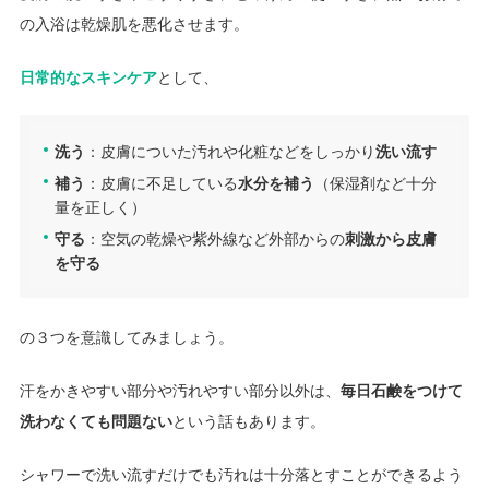
の入浴は乾燥肌を悪化させます。
日常的なスキンケア
として、
洗う
：皮膚についた汚れや化粧などをしっかり
洗い流す
補う
：皮膚に不足している
水分を補う
（保湿剤など十分
量を正しく）
守る
：空気の乾燥や紫外線など外部からの
刺激から皮膚
を守る
の３つを意識してみましょう。
汗をかきやすい部分や汚れやすい部分以外は、
毎日石鹸をつけて
洗わなくても問題ない
という話もあります。
シャワーで洗い流すだけでも汚れは十分落とすことができるよう