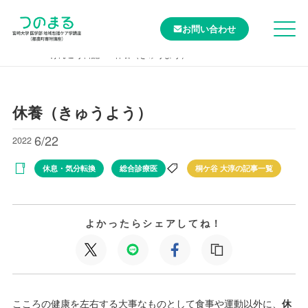
お問い合わせ
TOP
けんこう日記
休養（きゅうよう）
休養（きゅうよう）
6/22
2022
休息・気分転換
総合診療医
桐ケ谷 大淳の記事一覧
よかったらシェアしてね！
こころの健康を左右する大事なものとして食事や運動以外に、
休