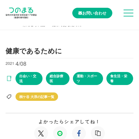
お問い合わせ
TOP
けんこう日記
健康であるために
健康であるために
4/08
2021
出会い・交
総合診療
運動・スポー
食生活・栄
流
医
ツ
養
桐ケ谷 大淳の記事一覧
よかったらシェアしてね！