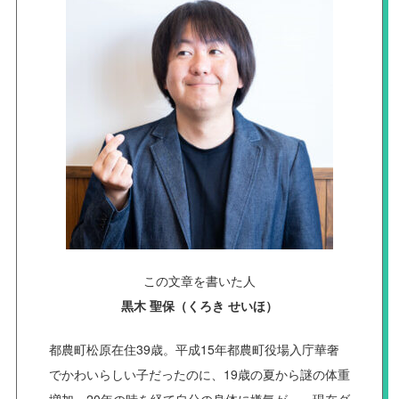
この文章を書いた人
黒木 聖保（くろき せいほ）
都農町松原在住39歳。平成15年都農町役場入庁華奢
でかわいらしい子だったのに、19歳の夏から謎の体重
増加。20年の時を経て自分の身体に嫌気が。。現在ダ