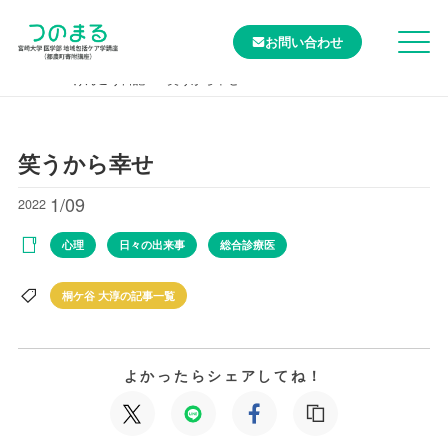
お問い合わせ
TOP
けんこう日記
笑うから幸せ
笑うから幸せ
1/09
2022
心理
日々の出来事
総合診療医
桐ケ谷 大淳の記事一覧
よかったらシェアしてね！