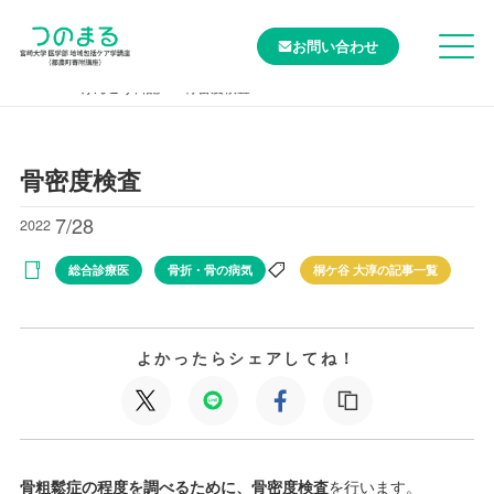
お問い合わせ
TOP
けんこう日記
骨密度検査
骨密度検査
7/28
2022
総合診療医
骨折・骨の病気
桐ケ谷 大淳の記事一覧
よかったらシェアしてね！
骨粗鬆症の程度を調べるために、骨密度検査
を行います。