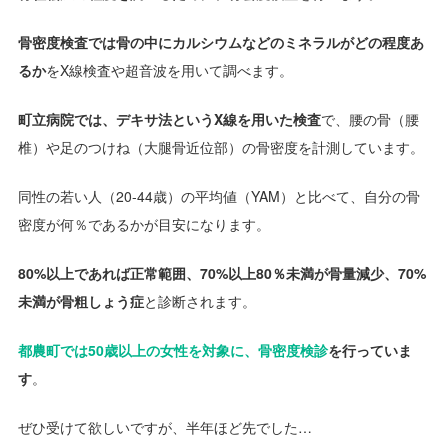
骨密度検査では骨の中にカルシウムなどのミネラルがどの程度あ
るか
をX線検査や超音波を用いて調べます。
町立病院では、デキサ法というX線を用いた検査
で、腰の骨（腰
椎）や足のつけね（大腿骨近位部）の骨密度を計測しています。
同性の若い人（20-44歳）の平均値（YAM）と比べて、自分の骨
密度が何％であるかが目安になります。
80%以上であれば正常範囲、70%以上80％未満が骨量減少、70%
未満が骨粗しょう症
と診断されます。
都農町では50歳以上の女性を対象に、骨密度検診
を行っていま
す
。
ぜひ受けて欲しいですが、半年ほど先でした…