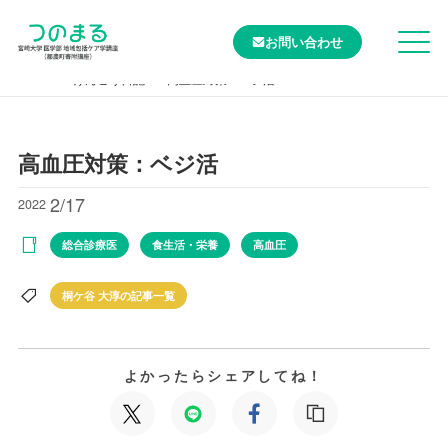
お問い合わせ
TOP
けんこう日記
高血圧対策：ベジ活
高血圧対策：ベジ活
2/17
2022
総合診療医
食生活・栄養
高血圧
桐ケ谷 大淳の記事一覧
よかったらシェアしてね！