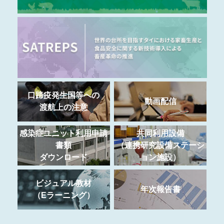
口蹄疫発生国等への
動画配信
渡航上の注意
感染症ユニット利用申請
共同利用設備
書類
（連携研究設備ステーシ
ダウンロード
ョン施設）
ビジュアル教材
年次報告書
（Eラーニング）