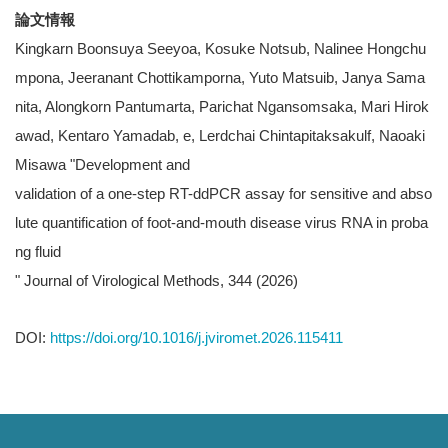
論文情報
Kingkarn Boonsuya Seeyoa, Kosuke Notsub, Nalinee Hongchu
mpona, Jeeranant Chottikamporna, Yuto Matsuib, Janya Sama
nita, Alongkorn Pantumarta, Parichat Ngansomsaka, Mari Hirok
awad, Kentaro Yamadab, e, Lerdchai Chintapitaksakulf, Naoaki
Misawa "Development and
validation of a one-step RT-ddPCR assay for sensitive and abso
lute quantification of foot-and-mouth disease virus RNA in proba
ng fluid
" Journal of Virological Methods, 344 (2026)
DOI:
https://doi.org/10.1016/j.jviromet.2026.115411