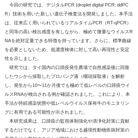
今回の研究では、デジタルPCR (droplet digital PCR: ddPC
R）技術を用いた新しい遺伝子検査法を開発しました。本手法
は、従来広く用いられているリアルタイムPCR（RT-qPCR）
と同等の高い検出感度を有しながら、極めて微量なウイルスR
NAを絶対定量できる特徴を持っています。さらに、標準曲線
を必要としないため、低濃度検体に対して高い再現性と安定
性を示しました。
研究では、タイ国内の口蹄疫発生農場で自然感染後に回復
したウシから採取したプロバング液（咽頭採取液）を解析
し、発生から10〜11か月後でも極めて低レベルの口蹄疫ウイ
ルスRNAが検出される例が確認されました。これにより、本
手法が持続感染状態や低レベルウイルス保有牛のモニタリン
グに有用である可能性が示されました。
本研究成果は、口蹄疫の監視体制強化や清浄化対策に貢献
するだけでなく、アジア地域における越境性動物疾病対策の