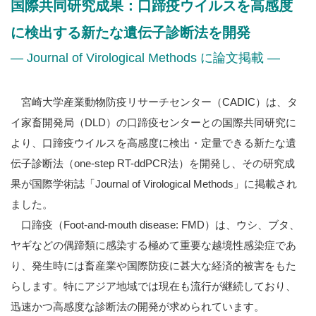
国際共同研究成果：口蹄疫ウイルスを高感度
に検出する新たな遺伝子診断法を開発
― Journal of Virological Methods に論文掲載 ―
宮崎大学産業動物防疫リサーチセンター（CADIC）は、タ
イ家畜開発局（DLD）の口蹄疫センターとの国際共同研究に
より、口蹄疫ウイルスを高感度に検出・定量できる新たな遺
伝子診断法（one-step RT-ddPCR法）を開発し、その研究成
果が国際学術誌「Journal of Virological Methods」に掲載され
ました。
口蹄疫（Foot-and-mouth disease: FMD）は、ウシ、ブタ、
ヤギなどの偶蹄類に感染する極めて重要な越境性感染症であ
り、発生時には畜産業や国際防疫に甚大な経済的被害をもた
らします。特にアジア地域では現在も流行が継続しており、
迅速かつ高感度な診断法の開発が求められています。