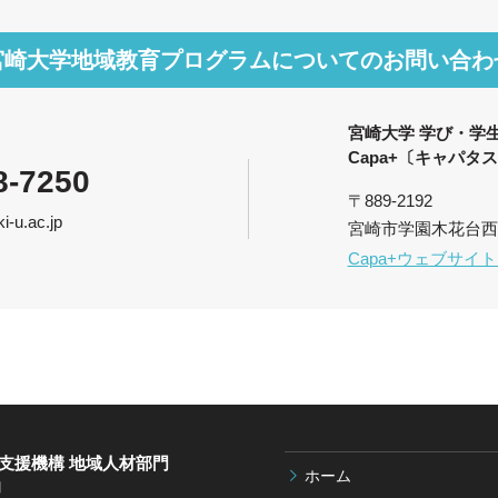
宮崎大学地域教育プログラムに
ついてのお問い合わ
宮崎大学 学び・学
Capa+〔キャパタ
8-7250
〒889-2192
-u.ac.jp
宮崎市学園木花台西
Capa+ウェブサイ
生支援機構 地域人材部門
ホーム
〕