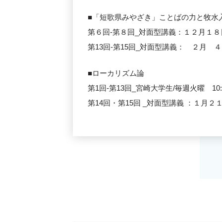
■「短歌県みやざき」ことばの力と牧水
第６回-第８回_対面型講義：１２月１８日（日
第13回-第15回_対面型講義： ２月 ４日（
■ローカリズム論
第1回-第13回_宮崎大学生/毎週火曜 10
第14回・第15回 _対面型講義 ：１月２１日（土