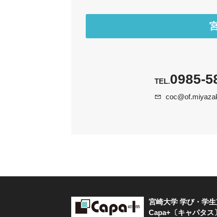
0985-5
TEL.
coc@of.miyazaki
宮崎大学 学び・学
Capa+〔キャパタス