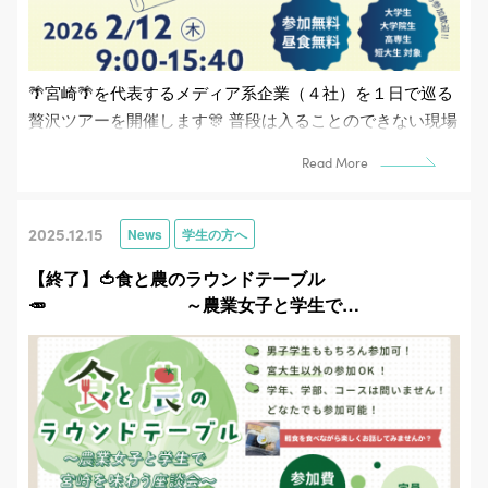
🌴宮崎🌴を代表するメディア系企業（４社）を１日で巡る
贅沢ツアーを開催します🎊 普段は入ることのできない現場
やその舞台裏を見学でき、活躍されている社員さん...
Read More
2025.12.15
News
学生の方へ
【終了】🍅食と農のラウンドテーブル
🥕 ～農業女子と学生で…