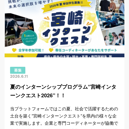
2026.4.9
【終了】★参加特典あり
★ R8年度イ
ンターンシップ活用セミナー
Capa+キャパタスでは毎年、県内各地にお邪魔して企業
向けにインターンシップの基本を学ぶセミナーを開催し
ています。現地で活動するコーディネーターが地域の特
色を活かした受入ノウハウやその効果などについて詳し
くお伝えします！ ……
Read More