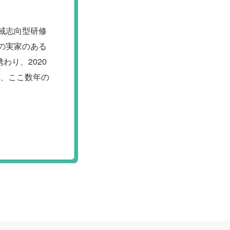
域志向型研修
の実家のある
り、2020
が、ここ数年の