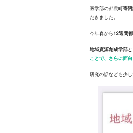
医学部の都農町
寄附
だきました。
今年春から
12週間
地域資源創成学部
と
ことで、さらに面白
研究の話なども少し