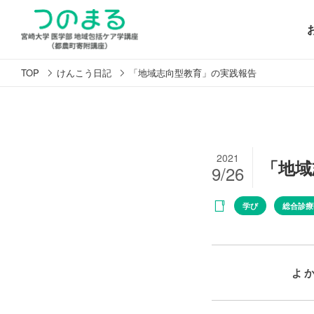
TOP
けんこう日記
「地域志向型教育」の実践報告
2021
「地域
9/26
学び
総合診療
よ