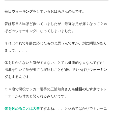
毎日
ウォーキング
をしているおばあさんの話です。
昔は毎日５㎞ほど歩いていましたが、最近は足が痛くなって２㎞
ほどのウォーキングになってしまいました。
それはそれで年齢に応じたものと思うんですが、別に問題があり
まして、、、。
体を動かさないと気がすまない、とても健康的な人なんですが、
風邪を引いて熱が出ても寝込むことが嫌いでやっぱり
ウォーキン
グ
をするんです。
５４歳で現役サッカー選手の三浦知良さんも
練習のしすぎ
でトレ
ーナーから休めと怒られるみたいです。
体を休めることは大事
ですよね、、、と休めてばかりでトレーニ