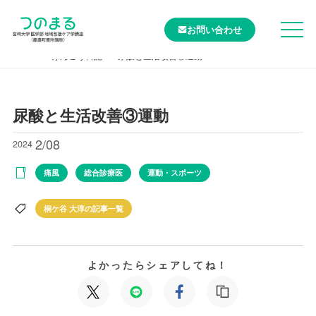
お問い合わせ
TOP
けんこう日記
尿酸と生活改善③運動
尿酸と生活改善③運動
2/08
2024
痛風
総合診療医
運動・スポーツ
桐ケ谷 大淳の記事一覧
よかったらシェアしてね！