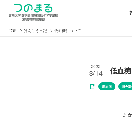
TOP
けんこう日記
低血糖について
2022
低血糖
3/14
糖尿病
総合診
よ