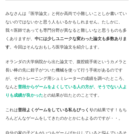
みなさんは『医学論文』と何か高尚で小難しいことしか書いてい
ないのではないかと思う人もいるかもしれません。たしかに、
我々医師であっても専門分野が異なると難しいなと思うものも多
くありますが、
中には少しユニークな変わった論文も多数ありま
す
。今回はそんなおもしろ医学論文を紹介します。
オランダの大学病院から出た論文で、腹腔鏡手術というカメラと
長い棒の先に鉗子がついた機械を使って行う手術があるのです
が、そのトレーニング用シュミレーターの成績を調べたところ、
なんと
普段からゲームをよくしている人の方が、そうでない人よ
りも成績が良かった
との結果が出たとのことです。
これは
普段よくゲームをしている私もびっくり
の結果です！もち
ろんどんなゲームをしてきたのかとかにもよるのですが・・。
自分の家の子どもがいつもゲームばかりしていると悩んでいるそ