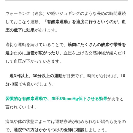
ウォーキング（速歩）や軽いジョギングのような長めの時間継続
しておこなう運動、
「有酸素運動」を適度に行うというのが、血
圧の低下に効果
があります。
適切な運動を続けていることで、
筋肉にたくさんの酸素や栄養を
運ぶ
ために
血管が広がったり
、血圧を上げる交感神経が緩んだり
して血圧が下がっていきます。
週3日以上、30分以上の運動
が目安です。時間がなければ、
10
分×3回
でも良いでしょう。
習慣的な有酸素運動で、血圧8/5mmHg低下させる効果
があると
言われています。
病気や体の状態によっては運動療法が勧められない場合もあるの
で、
通院中の方はかかりつけの医師に相談
しましょう。