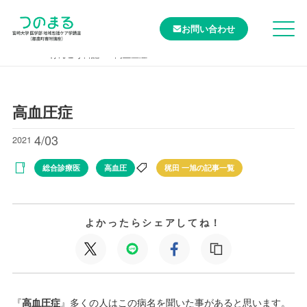
お問い合わせ
TOP
けんこう日記
高血圧症
高血圧症
4/03
2021
総合診療医
高血圧
䅏田 一旭の記事一覧
よかったらシェアしてね！
『
高血圧症
』多くの人はこの病名を聞いた事があると思います。