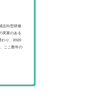
域志向型研修
の実家のある
り、2020
が、ここ数年の