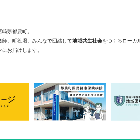
宮崎県都農町。
護師、町役場、みんなで団結して
地域共生社会
をつくるローカ
マにお届けします。