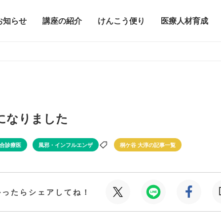
お知らせ
講座の紹介
けんこう便り
医療人材育成
月になりました
合診療医
風邪・インフルエンザ
桐ケ谷 大淳の記事一覧
かったらシェアしてね！