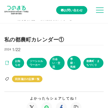
お問い合わせ
TOP
けんこう日記
私の都農町カレンダー①
私の都農町カレンダー①
1/22
2024
出会
季
お知
ソーシャル
都農町・ま
い・交
節・
らせ
ワーカー
ちづくり
流
気候
田渕 陽介の記事一覧
よかったらシェアしてね！