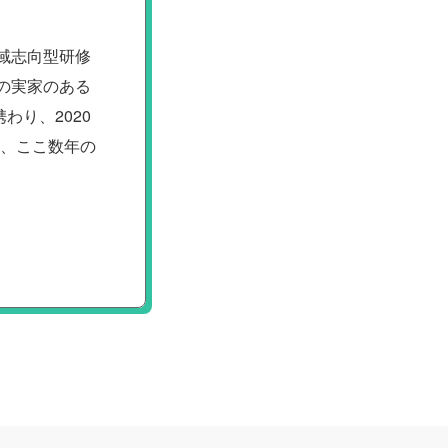
域志向型研修
の実家のある
り、2020
が、ここ数年の