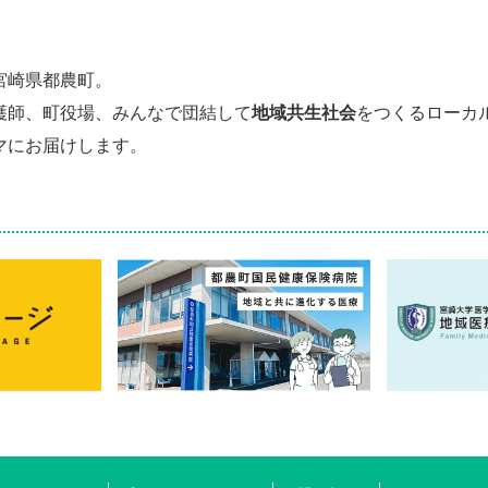
宮崎県都農町。
護師、町役場、みんなで団結して
地域共生社会
をつくるローカ
マにお届けします。