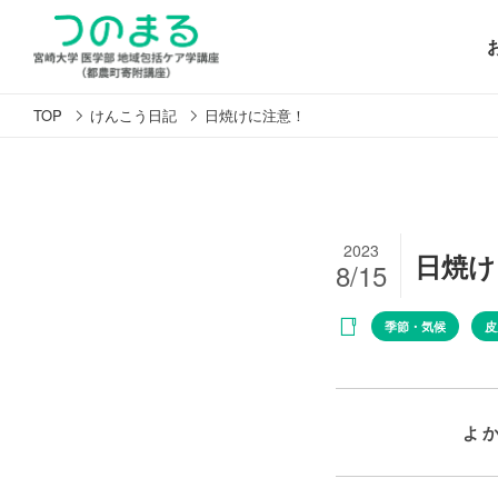
TOP
けんこう日記
日焼けに注意！
2023
日焼け
8/15
季節・気候
皮
よ