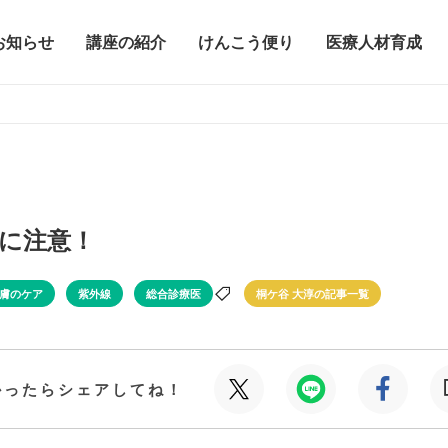
お知らせ
講座の紹介
けんこう便り
医療人材育成
に注意！
膚のケア
紫外線
総合診療医
桐ケ谷 大淳の記事一覧
かったらシェアしてね！