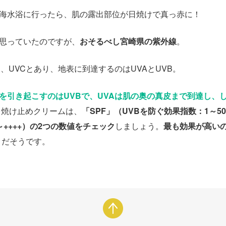
海水浴に行ったら、肌の露出部位が日焼けで真っ赤に！
思っていたのですが、
おそるべし宮崎県の紫外線
。
B、UVCとあり、地表に到達するのはUVAとUVB。
を引き起こすのはUVBで、UVAは肌の奥の真皮まで到達し、
日焼け止めクリームは、
「SPF」（UVBを防ぐ効果指数：1～50
++++）の2つの数値をチェック
しましょう。
最も効果が高い
」
だそうです。