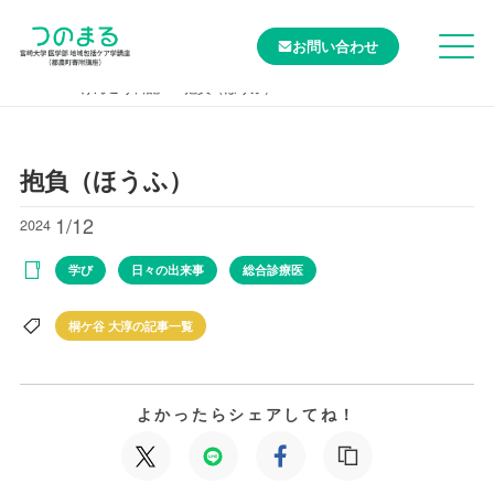
お問い合わせ
TOP
けんこう日記
抱負（ほうふ）
抱負（ほうふ）
1/12
2024
学び
日々の出来事
総合診療医
桐ケ谷 大淳の記事一覧
よかったらシェアしてね！