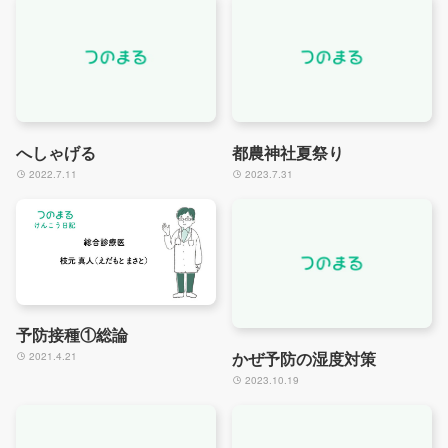
へしゃげる
都農神社夏祭り
2022.7.11
2023.7.31
予防接種①総論
かぜ予防の湿度対策
2021.4.21
2023.10.19