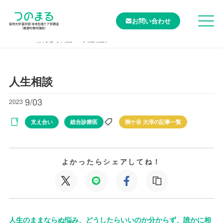
お問い合わせ
TOP
けんこう日記
人生相談
人生相談
9/03
2023
支え合い
総合診療医
桐ケ谷 大淳の記事一覧
よかったらシェアしてね！
人生のままならぬ悩み、どうしたらいいのか分からず、誰かに相