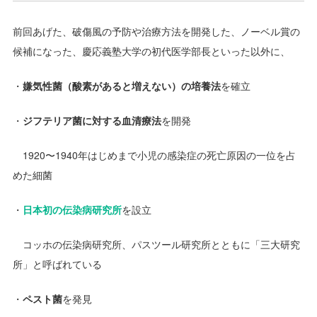
前回あげた、破傷風の予防や治療方法を開発した、ノーベル賞の
候補になった、慶応義塾大学の初代医学部長といった以外に、
・
嫌気性菌（酸素があると増えない）の培養法
を確立
・
ジフテリア菌に対する血清療法
を開発
1920〜1940年はじめまで小児の感染症の死亡原因の一位を占
めた細菌
・
日本初の伝染病研究所
を設立
コッホの伝染病研究所、パスツール研究所とともに「三大研究
所」と呼ばれている
・
ペスト菌
を発見