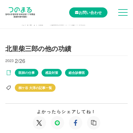
お問い合わせ
TOP
けんこう日記
北里柴三郎の他の功績
北里柴三郎の他の功績
2/26
2023
医師の仕事
感染対策
総合診療医
桐ケ谷 大淳の記事一覧
よかったらシェアしてね！