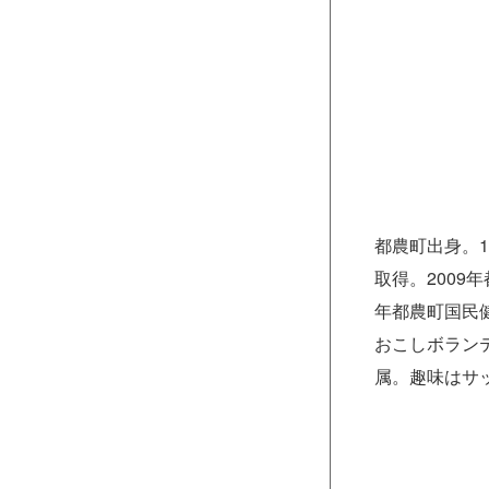
都農町出身。1
取得。2009
年都農町国民
おこしボランテ
属。趣味はサ