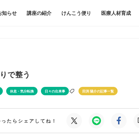
お知らせ
講座の紹介
けんこう便り
医療人材育成
りで整う
休息・気分転換
日々の出来事
田渕 陽介の記事一覧
かったらシェアしてね！