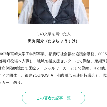
この文章を書いた人
田渕 陽介（たぶち ようすけ）
997年宮崎大学工学部卒業、都農町社会福祉協議会勤務。200
年都農町役場へ入職し、地域包括支援センターにて勤務。定期異動
健康保険病院にて医療ソーシャルワーカーとして勤務。その他
ィア団体）、都農YOUNGSTA（都農町若者連絡協議会）、蹴
ッカー、釣り。
この著者の記事一覧