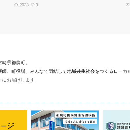
2023.12.9
宮崎県都農町。
護師、町役場、みんなで団結して
地域共生社会
をつくるローカ
マにお届けします。