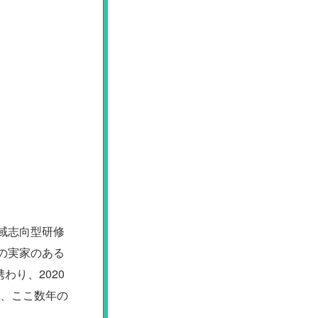
域志向型研修
の実家のある
り、2020
が、ここ数年の