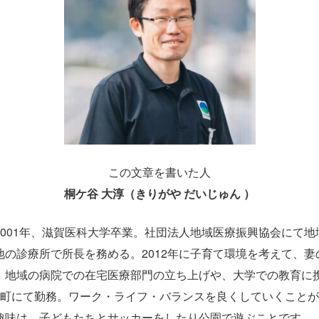
この文章を書いた人
桐ケ谷 大淳（きりがや だいじゅん ）
2001年、滋賀医科大学卒業。社団法人地域医療振興協会にて地
地の診療所で所長を務める。2012年に子育て環境を考えて、妻
。地域の病院での在宅医療部門の立ち上げや、大学での教育に携わ
農町にて勤務。ワーク・ライフ・バランスを良くしていくこと
趣味は、子どもたちとサッカーをしたり公園で遊ぶことです。