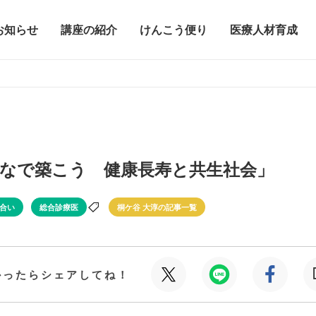
お知らせ
講座の紹介
けんこう便り
医療人材育成
なで築こう 健康長寿と共生社会」
合い
総合診療医
桐ケ谷 大淳の記事一覧
かったらシェアしてね！