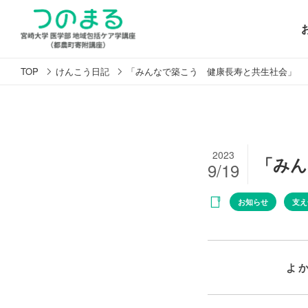
TOP
けんこう日記
「みんなで築こう 健康長寿と共生社会」
2023
「みん
9/19
お知らせ
支え
よ