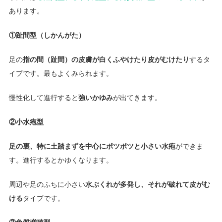
あります。
①趾間型（しかんがた）
足の
指の間（趾間）の皮膚が白くふやけたり皮がむけたり
するタ
イプです。最もよくみられます。
慢性化して進行すると
強いかゆみ
が出てきます。
②小水疱型
足の裏、特に土踏まずを中心にポツポツと小さい水疱
ができま
す。進行するとかゆくなります。
周辺や足のふちに小さい
水ぶくれが多発し、それが破れて皮がむ
ける
タイプです。