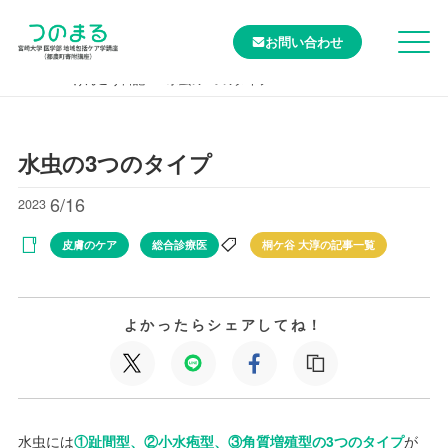
お問い合わせ
TOP
けんこう日記
水虫の3つのタイプ
水虫の3つのタイプ
6/16
2023
皮膚のケア
総合診療医
桐ケ谷 大淳の記事一覧
よかったらシェアしてね！
水虫には
①趾間型、②小水疱型、③角質増殖型の3つのタイプ
が