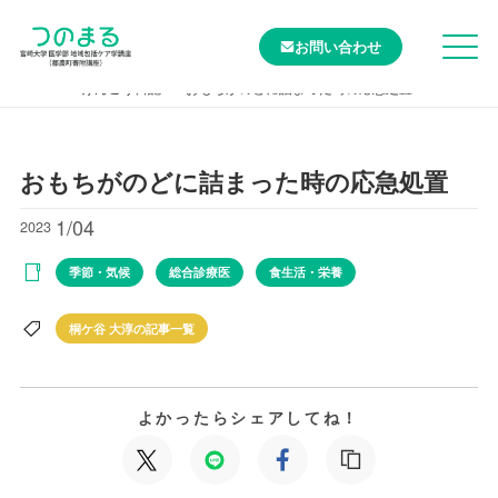
お問い合わせ
TOP
けんこう日記
おもちがのどに詰まった時の応急処置
おもちがのどに詰まった時の応急処置
1/04
2023
季節・気候
総合診療医
食生活・栄養
桐ケ谷 大淳の記事一覧
よかったらシェアしてね！