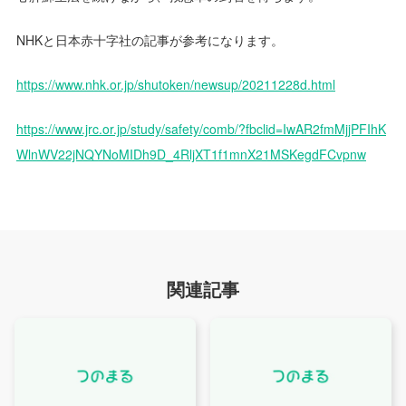
NHKと日本赤十字社の記事が参考になります。
https://www.nhk.or.jp/shutoken/newsup/20211228d.html
https://www.jrc.or.jp/study/safety/comb/?fbclid=IwAR2fmMjjPFIhK
WlnWV22jNQYNoMIDh9D_4RljXT1f1mnX21MSKegdFCvpnw
関連記事