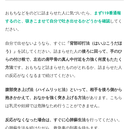
おもちなどをのどに詰まらせた人に気づいたら、
まず119番通報
するのと、咳きこませて自分で吐き出せるかどうかを確認
してく
ださい。
自分で出せないようなら、すぐに
「背部叩打法（はいぶこうだほ
う）」
を試してください。詰まらせた人の
後ろに回って、手のひ
らの付け根で、左右の肩甲骨の真ん中付近を力強く何度もたたく
方法
です。おもちなど詰まらせたものがとれるか、詰まらせた人
の反応がなくなるまで続けてください。
腹部突き上げ法（ハイムリッヒ法）といって、相手を後ろ側から
抱きかかえて、おなかを強く突き上げる方法
があります。こちら
は乳児や妊婦では危険なため行うことができません。
反応がなくなった場合は、すぐに心肺蘇生法
を行ってください。
心肺蘇生法を続けながら、救急車の到着を待ちます。